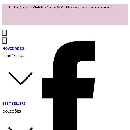
Las Queridas Club🌷 - Ganhe 5% Cashback em pontos na sua compra!
Ganhe 10% OFF na 1ª compra no App: PRIMEIRANOAPP 😍
♡ Coleção Nova: Grace in Motion ♡
NOVIDADES
TENDÊNCIAS
BEST SELLERS
COLEÇÕES