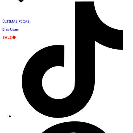
ÚLTIMAS PEÇAS
Elas Usam
SALE🔥