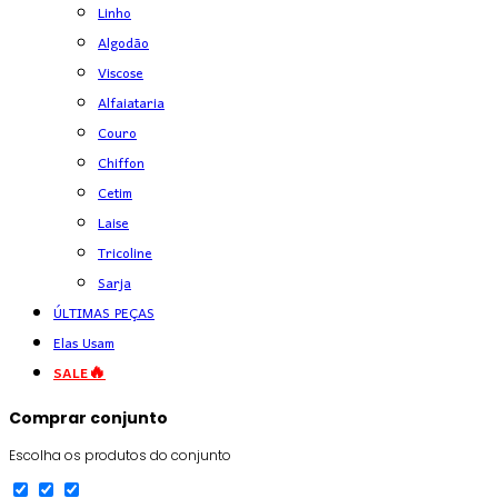
Linho
Algodão
Viscose
Alfaiataria
Couro
Chiffon
Cetim
Laise
Tricoline
Sarja
ÚLTIMAS PEÇAS
Elas Usam
SALE🔥
Comprar conjunto
Escolha os produtos do conjunto