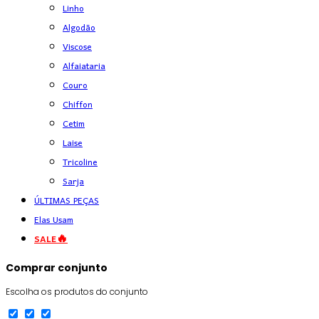
Linho
Algodão
Viscose
Alfaiataria
Couro
Chiffon
Cetim
Laise
Tricoline
Sarja
ÚLTIMAS PEÇAS
Elas Usam
SALE🔥
Comprar conjunto
Escolha os produtos do conjunto