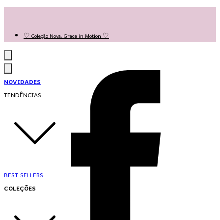
Las Queridas Club🌷 - Ganhe 5% Cashback em pontos na sua compra!
Ganhe 10% OFF na 1ª compra no App: PRIMEIRANOAPP 😍
♡ Coleção Nova: Grace in Motion ♡
NOVIDADES
TENDÊNCIAS
BEST SELLERS
COLEÇÕES