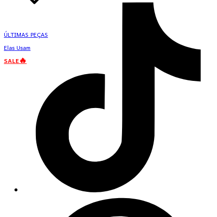
ÚLTIMAS PEÇAS
Elas Usam
SALE🔥