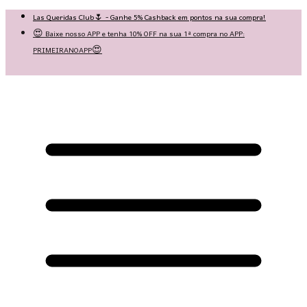
Las Queridas Club🌷 - Ganhe 5% Cashback em pontos na sua compra!
😍 Baixe nosso APP e tenha 10% OFF na sua 1ª compra no APP:
PRIMEIRANOAPP😍
♡ Coleção Nova: Grace in Motion ♡