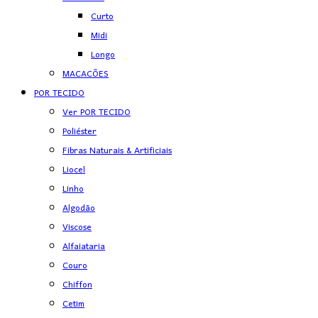
Curto
Midi
Longo
MACACÕES
POR TECIDO
Ver POR TECIDO
Poliéster
Fibras Naturais & Artificiais
Liocel
Linho
Algodão
Viscose
Alfaiataria
Couro
Chiffon
Cetim