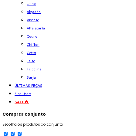
Linho
Algodão
Viscose
Alfaiataria
Couro
Chiffon
Cetim
Laise
Tricoline
Sarja
ÚLTIMAS PEÇAS
Elas Usam
SALE🔥
Comprar conjunto
Escolha os produtos do conjunto