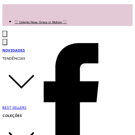
Las Queridas Club🌷 - Ganhe 5% Cashback em pontos na sua compra!
Ganhe 10% OFF na 1ª compra no App: PRIMEIRANOAPP 😍
♡ Coleção Nova: Grace in Motion ♡
NOVIDADES
TENDÊNCIAS
BEST SELLERS
COLEÇÕES