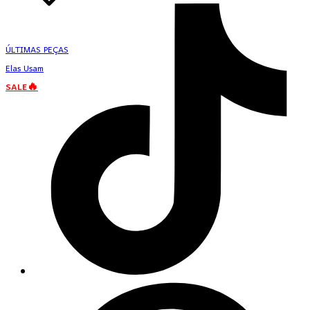
ÚLTIMAS PEÇAS
Elas Usam
SALE🔥