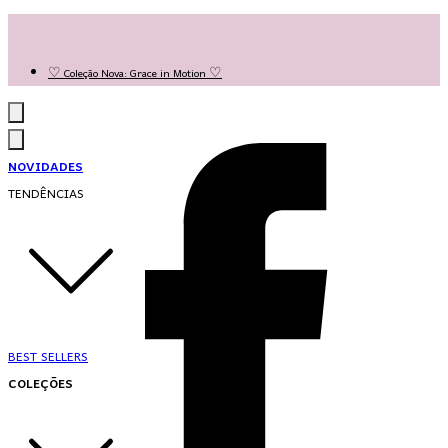
Las Queridas Club🌷 - Ganhe 5% Cashback em pontos na sua compra!
Ganhe 10% OFF na 1ª compra no App: PRIMEIRANOAPP 😍
♡ Coleção Nova: Grace in Motion ♡
NOVIDADES
TENDÊNCIAS
BEST SELLERS
COLEÇÕES