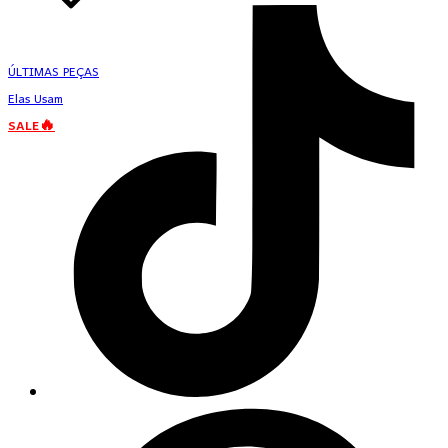
ÚLTIMAS PEÇAS
Elas Usam
SALE🔥