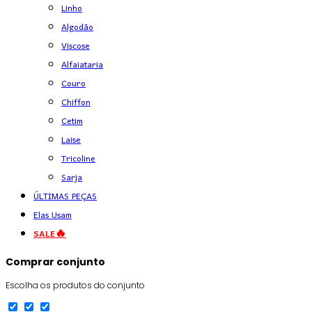
Linho
Algodão
Viscose
Alfaiataria
Couro
Chiffon
Cetim
Laise
Tricoline
Sarja
ÚLTIMAS PEÇAS
Elas Usam
SALE🔥
Comprar conjunto
Escolha os produtos do conjunto