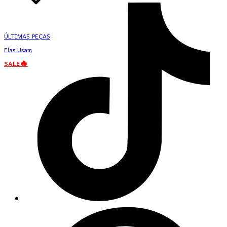
ÚLTIMAS PEÇAS
Elas Usam
SALE🔥