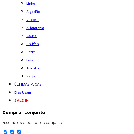
Linho
Algodão
Viscose
Alfaiataria
Couro
Chiffon
Cetim
Laise
Tricoline
Sarja
ÚLTIMAS PEÇAS
Elas Usam
SALE🔥
Comprar conjunto
Escolha os produtos do conjunto