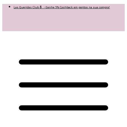
Las Queridas Club🌷 - Ganhe 5% Cashback em pontos na sua compra!
😍 Baixe nosso APP e tenha 10% OFF na sua 1ª compra no APP:
PRIMEIRANOAPP😍
♡ Coleção Nova: Grace in Motion ♡