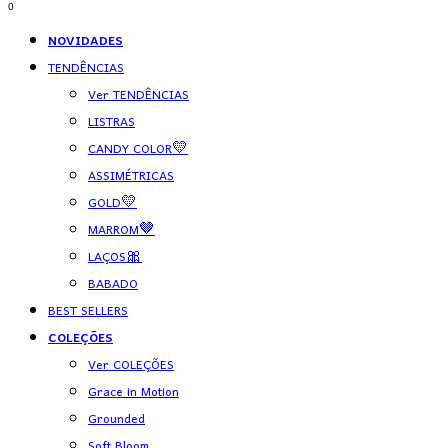
0
NOVIDADES
TENDÊNCIAS
Ver TENDÊNCIAS
LISTRAS
CANDY COLOR💛
ASSIMÉTRICAS
GOLD💛
MARROM🤎
LAÇOS🎀
BABADO
BEST SELLERS
COLEÇÕES
Ver COLEÇÕES
Grace in Motion
Grounded
Soft Bloom