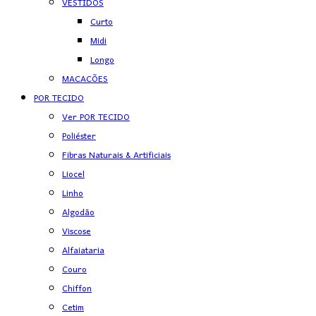
VESTIDOS
Curto
Midi
Longo
MACACÕES
POR TECIDO
Ver POR TECIDO
Poliéster
Fibras Naturais & Artificiais
Liocel
Linho
Algodão
Viscose
Alfaiataria
Couro
Chiffon
Cetim