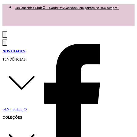
Las Queridas Club🌷 - Ganhe 5% Cashback em pontos na sua compra!
Ganhe 10% OFF na 1ª compra no App: PRIMEIRANOAPP 😍
♡ Coleção Nova: Grace in Motion ♡
NOVIDADES
TENDÊNCIAS
BEST SELLERS
COLEÇÕES