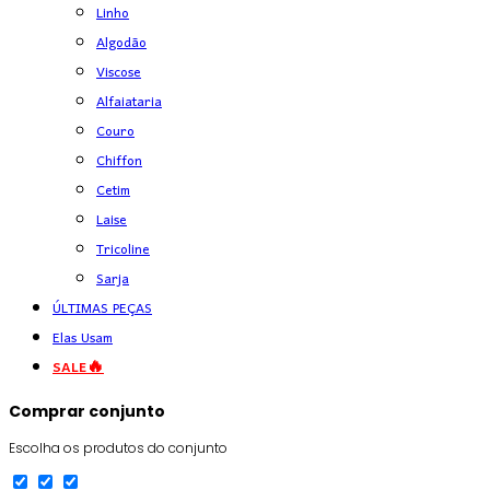
Linho
Algodão
Viscose
Alfaiataria
Couro
Chiffon
Cetim
Laise
Tricoline
Sarja
ÚLTIMAS PEÇAS
Elas Usam
SALE🔥
Comprar conjunto
Escolha os produtos do conjunto