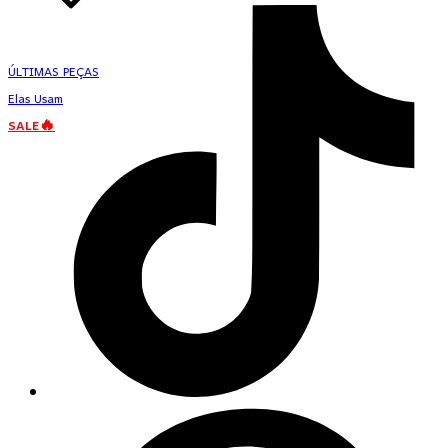
ÚLTIMAS PEÇAS
Elas Usam
SALE🔥