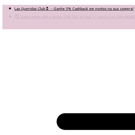
Las Queridas Club🌷 - Ganhe 5% Cashback em pontos na sua compra!
😍 Baixe nosso APP e tenha 10% OFF na sua 1ª compra no APP: PRI
♡ Coleção Nova: Grace in Motion ♡