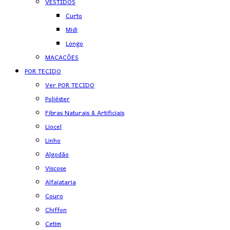
VESTIDOS
Curto
Midi
Longo
MACACÕES
POR TECIDO
Ver POR TECIDO
Poliéster
Fibras Naturais & Artificiais
Liocel
Linho
Algodão
Viscose
Alfaiataria
Couro
Chiffon
Cetim