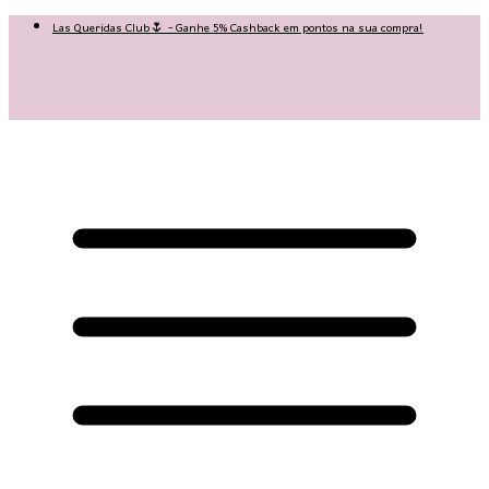
Las Queridas Club🌷 - Ganhe 5% Cashback em pontos na sua compra!
😍 Baixe nosso APP e tenha 10% OFF na sua 1ª compra no APP:
PRIMEIRANOAPP😍
♡ Coleção Nova: Grace in Motion ♡