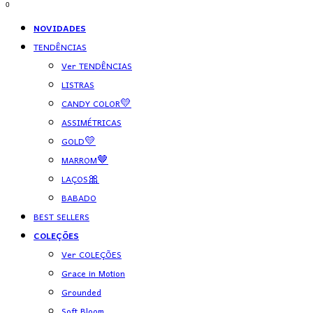
0
NOVIDADES
TENDÊNCIAS
Ver TENDÊNCIAS
LISTRAS
CANDY COLOR💛
ASSIMÉTRICAS
GOLD💛
MARROM🤎
LAÇOS🎀
BABADO
BEST SELLERS
COLEÇÕES
Ver COLEÇÕES
Grace in Motion
Grounded
Soft Bloom