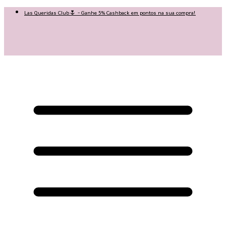
Las Queridas Club🌷 - Ganhe 5% Cashback em pontos na sua compra!
😍 Baixe nosso APP e tenha 10% OFF na sua 1ª compra no APP:
PRIMEIRANOAPP😍
♡ Coleção Nova: Grace in Motion ♡