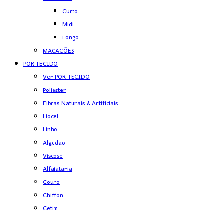
Curto
Midi
Longo
MACACÕES
POR TECIDO
Ver POR TECIDO
Poliéster
Fibras Naturais & Artificiais
Liocel
Linho
Algodão
Viscose
Alfaiataria
Couro
Chiffon
Cetim