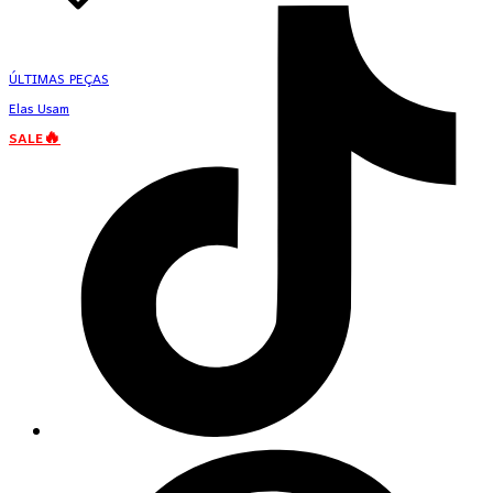
ÚLTIMAS PEÇAS
Elas Usam
SALE🔥