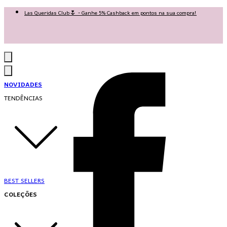
Las Queridas Club🌷 - Ganhe 5% Cashback em pontos na sua compra!
Ganhe 10% OFF na 1ª compra no App: PRIMEIRANOAPP 😍
♡ Coleção Nova: Grace in Motion ♡
NOVIDADES
TENDÊNCIAS
BEST SELLERS
COLEÇÕES