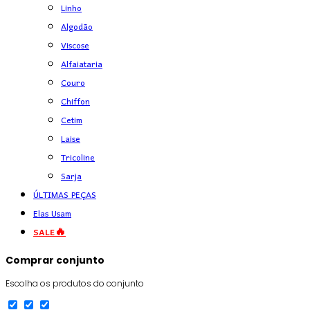
Linho
Algodão
Viscose
Alfaiataria
Couro
Chiffon
Cetim
Laise
Tricoline
Sarja
ÚLTIMAS PEÇAS
Elas Usam
SALE🔥
Comprar conjunto
Escolha os produtos do conjunto