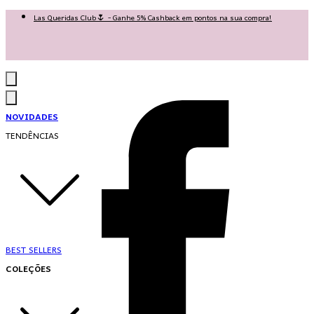
Las Queridas Club🌷 - Ganhe 5% Cashback em pontos na sua compra!
Ganhe 10% OFF na 1ª compra no App: PRIMEIRANOAPP 😍
♡ Coleção Nova: Grace in Motion ♡
NOVIDADES
TENDÊNCIAS
BEST SELLERS
COLEÇÕES