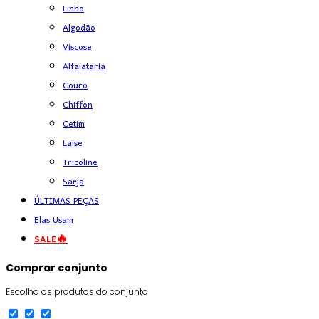
Linho
Algodão
Viscose
Alfaiataria
Couro
Chiffon
Cetim
Laise
Tricoline
Sarja
ÚLTIMAS PEÇAS
Elas Usam
SALE🔥
Comprar conjunto
Escolha os produtos do conjunto