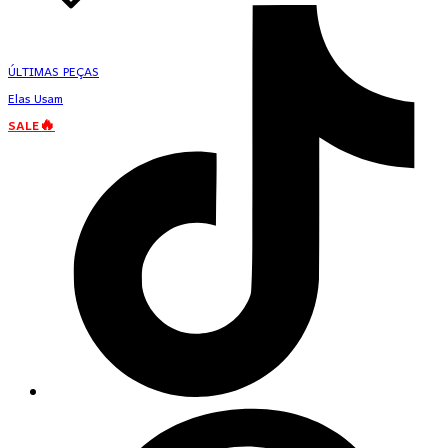
ÚLTIMAS PEÇAS
Elas Usam
SALE🔥