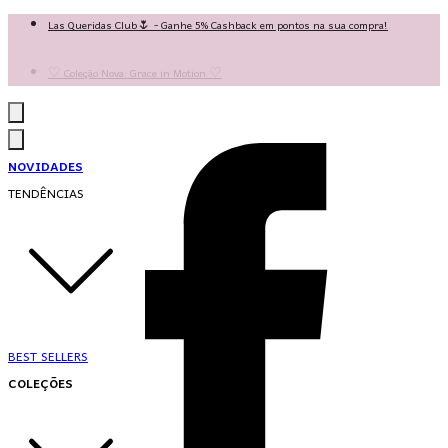
Las Queridas Club🌷 - Ganhe 5% Cashback em pontos na sua compra!
Ganhe 10% OFF na 1ª compra no App: PRIMEIRANOAPP 😍
♡ Coleção Nova: Grace in Motion ♡
NOVIDADES
TENDÊNCIAS
BEST SELLERS
COLEÇÕES