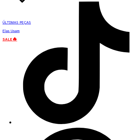
ÚLTIMAS PEÇAS
Elas Usam
SALE🔥