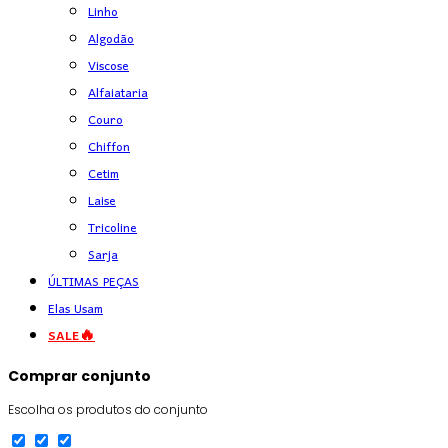
Linho
Algodão
Viscose
Alfaiataria
Couro
Chiffon
Cetim
Laise
Tricoline
Sarja
ÚLTIMAS PEÇAS
Elas Usam
SALE🔥
Comprar conjunto
Escolha os produtos do conjunto