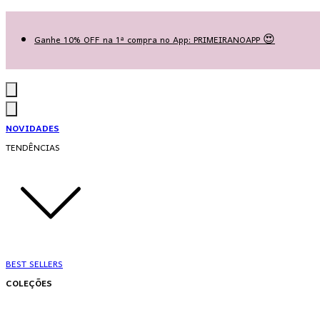
Las Queridas Club🌷 - Ganhe 5% Cashback em pontos na sua compra!
Ganhe 10% OFF na 1ª compra no App: PRIMEIRANOAPP 😍
♡ Coleção Nova: Grace in Motion ♡
NOVIDADES
TENDÊNCIAS
BEST SELLERS
COLEÇÕES