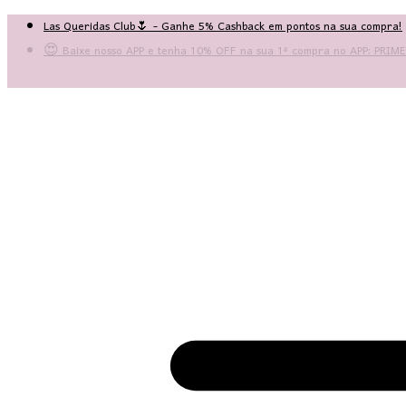
Las Queridas Club🌷 - Ganhe 5% Cashback em pontos na sua compra!
😍 Baixe nosso APP e tenha 10% OFF na sua 1ª compra no APP: PRI
♡ Coleção Nova: Grace in Motion ♡