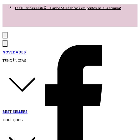
Las Queridas Club🌷 - Ganhe 5% Cashback em pontos na sua compra!
Ganhe 10% OFF na 1ª compra no App: PRIMEIRANOAPP 😍
♡ Coleção Nova: Grace in Motion ♡
NOVIDADES
TENDÊNCIAS
BEST SELLERS
COLEÇÕES