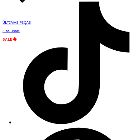
ÚLTIMAS PEÇAS
Elas Usam
SALE🔥