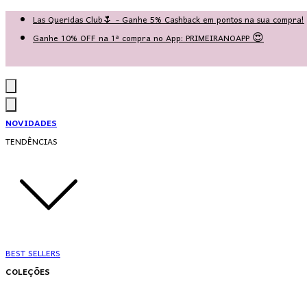
Las Queridas Club🌷 - Ganhe 5% Cashback em pontos na sua compra!
Ganhe 10% OFF na 1ª compra no App: PRIMEIRANOAPP 😍
♡ Coleção Nova: Grace in Motion ♡
NOVIDADES
TENDÊNCIAS
BEST SELLERS
COLEÇÕES