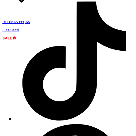
ÚLTIMAS PEÇAS
Elas Usam
SALE🔥