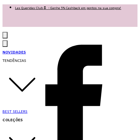
Las Queridas Club🌷 - Ganhe 5% Cashback em pontos na sua compra!
Ganhe 10% OFF na 1ª compra no App: PRIMEIRANOAPP 😍
♡ Coleção Nova: Grace in Motion ♡
NOVIDADES
TENDÊNCIAS
BEST SELLERS
COLEÇÕES