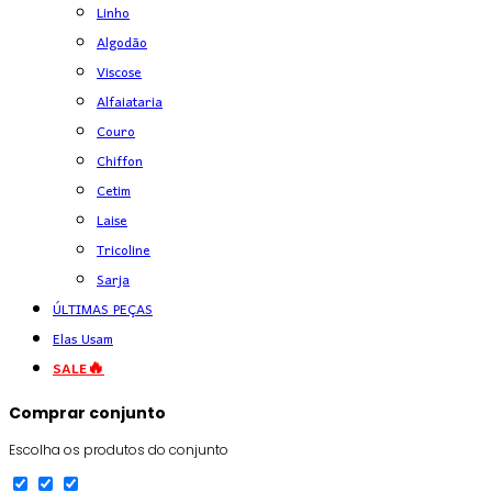
Linho
Algodão
Viscose
Alfaiataria
Couro
Chiffon
Cetim
Laise
Tricoline
Sarja
ÚLTIMAS PEÇAS
Elas Usam
SALE🔥
Comprar conjunto
Escolha os produtos do conjunto