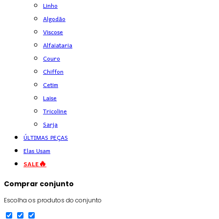
Linho
Algodão
Viscose
Alfaiataria
Couro
Chiffon
Cetim
Laise
Tricoline
Sarja
ÚLTIMAS PEÇAS
Elas Usam
SALE🔥
Comprar conjunto
Escolha os produtos do conjunto