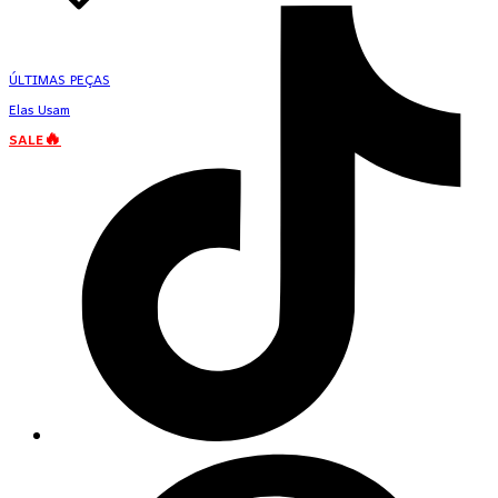
ÚLTIMAS PEÇAS
Elas Usam
SALE🔥