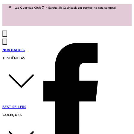
Las Queridas Club🌷 - Ganhe 5% Cashback em pontos na sua compra!
Ganhe 10% OFF na 1ª compra no App: PRIMEIRANOAPP 😍
♡ Coleção Nova: Grace in Motion ♡
NOVIDADES
TENDÊNCIAS
BEST SELLERS
COLEÇÕES