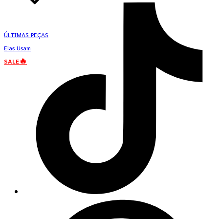
ÚLTIMAS PEÇAS
Elas Usam
SALE🔥