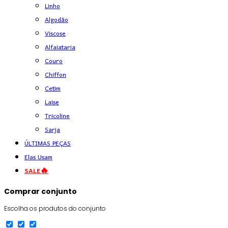
Linho
Algodão
Viscose
Alfaiataria
Couro
Chiffon
Cetim
Laise
Tricoline
Sarja
ÚLTIMAS PEÇAS
Elas Usam
SALE🔥
Comprar conjunto
Escolha os produtos do conjunto