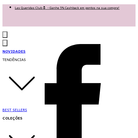
Las Queridas Club🌷 - Ganhe 5% Cashback em pontos na sua compra!
Ganhe 10% OFF na 1ª compra no App: PRIMEIRANOAPP 😍
♡ Coleção Nova: Grace in Motion ♡
NOVIDADES
TENDÊNCIAS
BEST SELLERS
COLEÇÕES