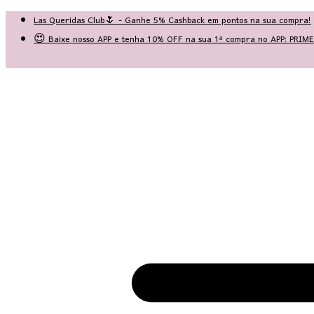
Las Queridas Club🌷 - Ganhe 5% Cashback em pontos na sua compra!
😍 Baixe nosso APP e tenha 10% OFF na sua 1ª compra no APP: PRI
♡ Coleção Nova: Grace in Motion ♡