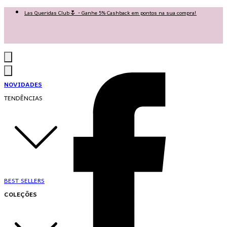
Las Queridas Club🌷 - Ganhe 5% Cashback em pontos na sua compra!
Ganhe 10% OFF na 1ª compra no App: PRIMEIRANOAPP 😍
♡ Coleção Nova: Grace in Motion ♡
NOVIDADES
TENDÊNCIAS
BEST SELLERS
COLEÇÕES