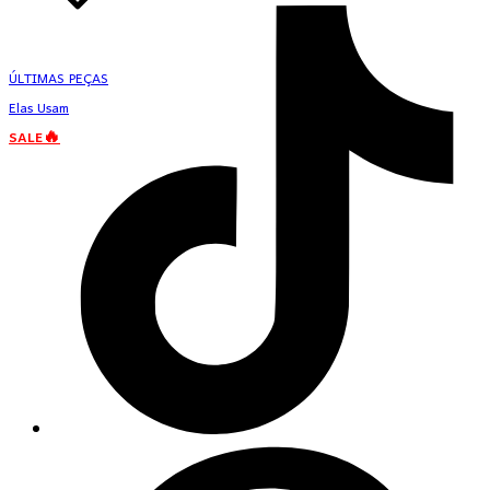
ÚLTIMAS PEÇAS
Elas Usam
SALE🔥