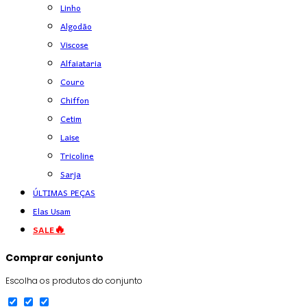
Linho
Algodão
Viscose
Alfaiataria
Couro
Chiffon
Cetim
Laise
Tricoline
Sarja
ÚLTIMAS PEÇAS
Elas Usam
SALE🔥
Comprar conjunto
Escolha os produtos do conjunto