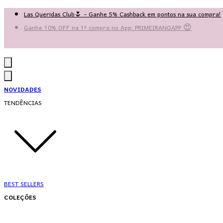
Las Queridas Club🌷 - Ganhe 5% Cashback em pontos na sua compra!
Ganhe 10% OFF na 1ª compra no App: PRIMEIRANOAPP 😍
♡ Coleção Nova: Grace in Motion ♡
NOVIDADES
TENDÊNCIAS
BEST SELLERS
COLEÇÕES