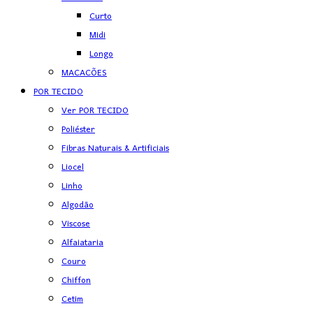
Curto
Midi
Longo
MACACÕES
POR TECIDO
Ver POR TECIDO
Poliéster
Fibras Naturais & Artificiais
Liocel
Linho
Algodão
Viscose
Alfaiataria
Couro
Chiffon
Cetim