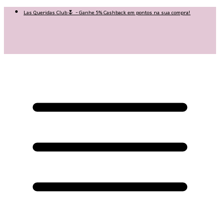
Las Queridas Club🌷 - Ganhe 5% Cashback em pontos na sua compra!
😍 Baixe nosso APP e tenha 10% OFF na sua 1ª compra no APP:
PRIMEIRANOAPP😍
♡ Coleção Nova: Grace in Motion ♡