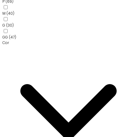
P
(69)
M
(40)
G
(30)
GG
(47)
Cor