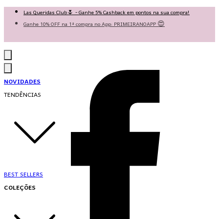
Las Queridas Club🌷 - Ganhe 5% Cashback em pontos na sua compra!
Ganhe 10% OFF na 1ª compra no App: PRIMEIRANOAPP 😍
♡ Coleção Nova: Grace in Motion ♡
NOVIDADES
TENDÊNCIAS
BEST SELLERS
COLEÇÕES