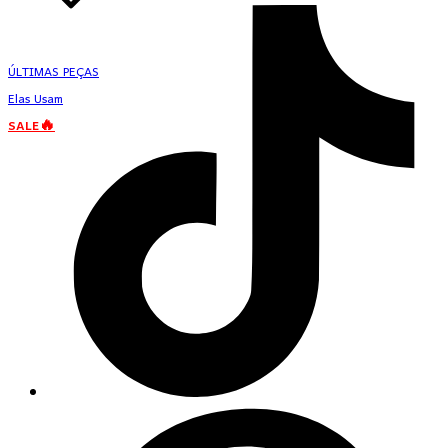
ÚLTIMAS PEÇAS
Elas Usam
SALE🔥