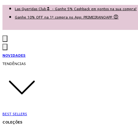
Las Queridas Club🌷 - Ganhe 5% Cashback em pontos na sua compra!
Ganhe 10% OFF na 1ª compra no App: PRIMEIRANOAPP 😍
♡ Coleção Nova: Grace in Motion ♡
NOVIDADES
TENDÊNCIAS
BEST SELLERS
COLEÇÕES