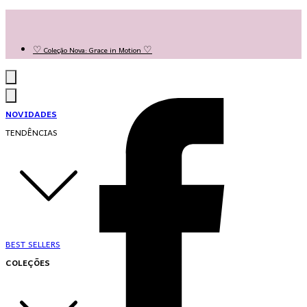
Las Queridas Club🌷 - Ganhe 5% Cashback em pontos na sua compra!
Ganhe 10% OFF na 1ª compra no App: PRIMEIRANOAPP 😍
♡ Coleção Nova: Grace in Motion ♡
NOVIDADES
TENDÊNCIAS
BEST SELLERS
COLEÇÕES