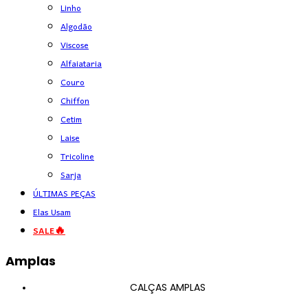
Linho
Algodão
Viscose
Alfaiataria
Couro
Chiffon
Cetim
Laise
Tricoline
Sarja
ÚLTIMAS PEÇAS
Elas Usam
SALE🔥
Amplas
CALÇAS AMPLAS