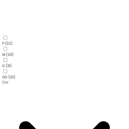
P
(32)
M
(29)
G
(31)
GG
(33)
Cor