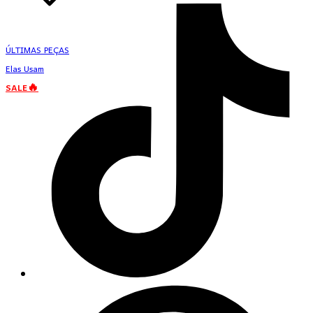
ÚLTIMAS PEÇAS
Elas Usam
SALE🔥