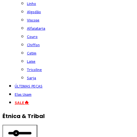
Linho
Algodão
Viscose
Alfaiataria
Couro
Chiffon
Cetim
Laise
Tricoline
Sarja
ÚLTIMAS PEÇAS
Elas Usam
SALE🔥
Étnica & Tribal