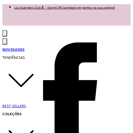
Las Queridas Club🌷 - Ganhe 5% Cashback em pontos na sua compra!
Ganhe 10% OFF na 1ª compra no App: PRIMEIRANOAPP 😍
♡ Coleção Nova: Grace in Motion ♡
NOVIDADES
TENDÊNCIAS
BEST SELLERS
COLEÇÕES