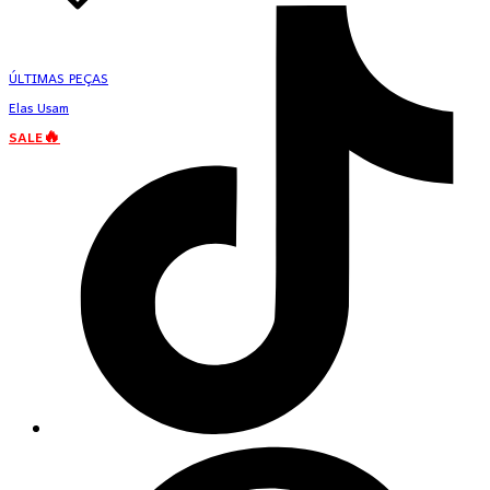
ÚLTIMAS PEÇAS
Elas Usam
SALE🔥