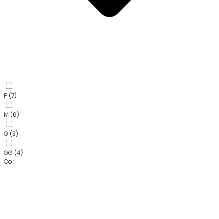
P
(7)
M
(6)
G
(3)
GG
(4)
Cor