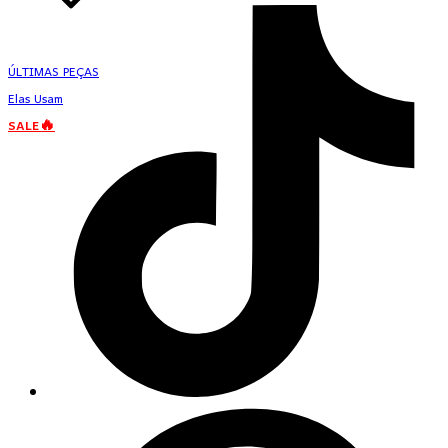
ÚLTIMAS PEÇAS
Elas Usam
SALE🔥