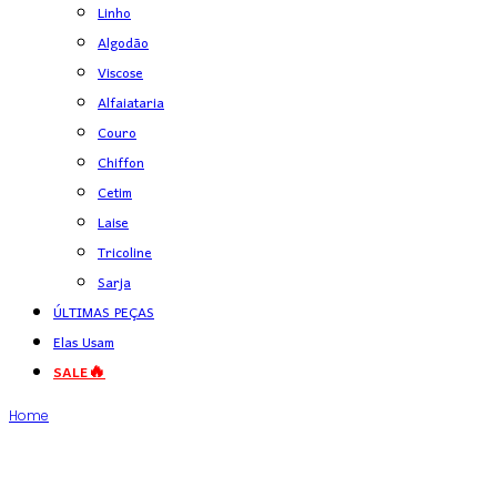
Linho
Algodão
Viscose
Alfaiataria
Couro
Chiffon
Cetim
Laise
Tricoline
Sarja
ÚLTIMAS PEÇAS
Elas Usam
SALE🔥
Home