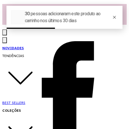
Las Queridas Club🌷 - Ganhe 5% Cashback em pontos na sua compra!
Ganhe 10% OFF na 1ª compra no App: PRIMEIRANOAPP 😍
♡ Coleção Nova: Grace in Motion ♡
NOVIDADES
TENDÊNCIAS
BEST SELLERS
COLEÇÕES