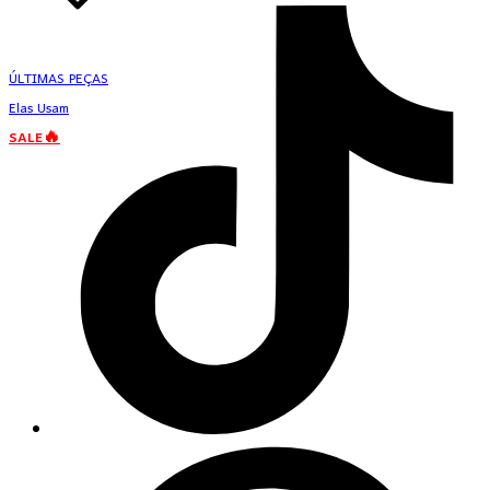
ÚLTIMAS PEÇAS
Elas Usam
SALE🔥