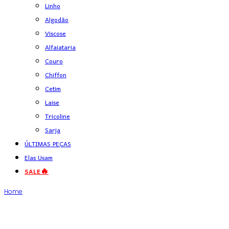
Linho
Algodão
Viscose
Alfaiataria
Couro
Chiffon
Cetim
Laise
Tricoline
Sarja
ÚLTIMAS PEÇAS
Elas Usam
SALE🔥
Home