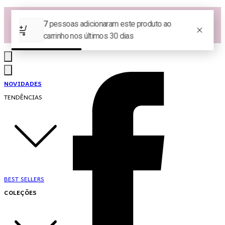
Las Queridas Club🌷 - Ganhe 5% Cashback em pontos na sua compra!
Ganhe 10% OFF na 1ª compra no App: PRIMEIRANOAPP 😍
♡ Coleção Nova: Grace in Motion ♡
NOVIDADES
TENDÊNCIAS
BEST SELLERS
COLEÇÕES