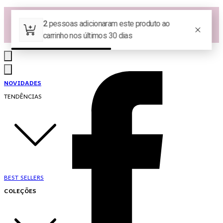
Las Queridas Club🌷 - Ganhe 5% Cashback em pontos na sua compra!
Ganhe 10% OFF na 1ª compra no App: PRIMEIRANOAPP 😍
♡ Coleção Nova: Grace in Motion ♡
NOVIDADES
TENDÊNCIAS
BEST SELLERS
COLEÇÕES