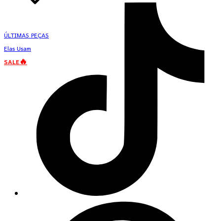
ÚLTIMAS PEÇAS
Elas Usam
SALE🔥