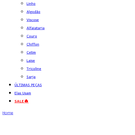
Linho
Algodão
Viscose
Alfaiataria
Couro
Chiffon
Cetim
Laise
Tricoline
Sarja
ÚLTIMAS PEÇAS
Elas Usam
SALE🔥
Home