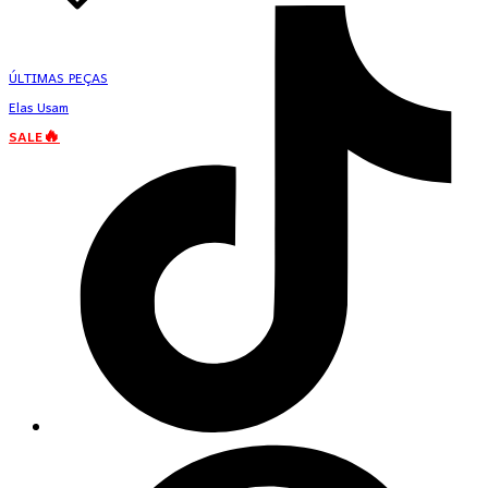
ÚLTIMAS PEÇAS
Elas Usam
SALE🔥