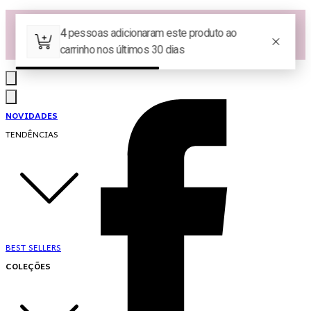
Las Queridas Club🌷 - Ganhe 5% Cashback em pontos na sua compra!
Ganhe 10% OFF na 1ª compra no App: PRIMEIRANOAPP 😍
♡ Coleção Nova: Grace in Motion ♡
NOVIDADES
TENDÊNCIAS
BEST SELLERS
COLEÇÕES