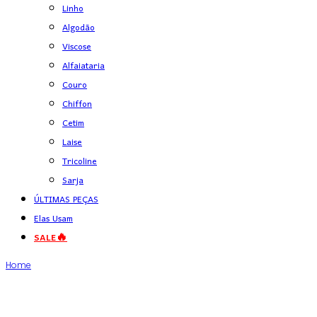
Linho
Algodão
Viscose
Alfaiataria
Couro
Chiffon
Cetim
Laise
Tricoline
Sarja
ÚLTIMAS PEÇAS
Elas Usam
SALE🔥
Home