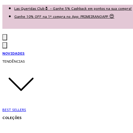
Las Queridas Club🌷 - Ganhe 5% Cashback em pontos na sua compra!
Ganhe 10% OFF na 1ª compra no App: PRIMEIRANOAPP 😍
♡ Coleção Nova: Grace in Motion ♡
NOVIDADES
TENDÊNCIAS
BEST SELLERS
COLEÇÕES