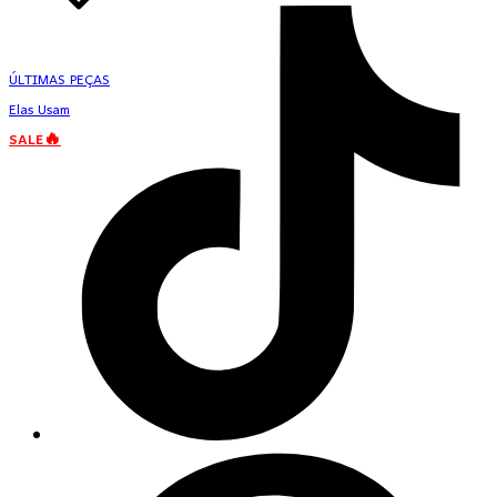
ÚLTIMAS PEÇAS
Elas Usam
SALE🔥