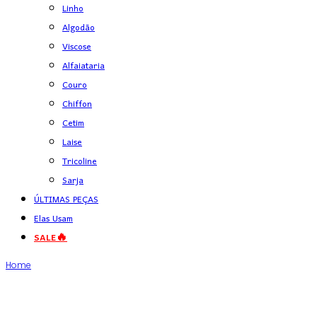
Linho
Algodão
Viscose
Alfaiataria
Couro
Chiffon
Cetim
Laise
Tricoline
Sarja
ÚLTIMAS PEÇAS
Elas Usam
SALE🔥
Home