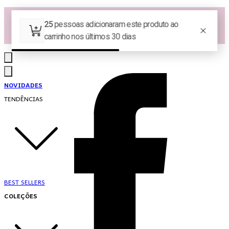
Las Queridas Club🌷 - Ganhe 5% Cashback em pontos na sua compra!
Ganhe 10% OFF na 1ª compra no App: PRIMEIRANOAPP 😍
♡ Coleção Nova: Grace in Motion ♡
NOVIDADES
TENDÊNCIAS
BEST SELLERS
COLEÇÕES