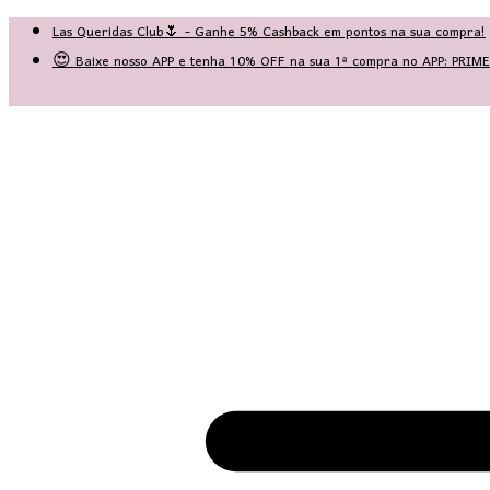
Las Queridas Club🌷 - Ganhe 5% Cashback em pontos na sua compra!
😍 Baixe nosso APP e tenha 10% OFF na sua 1ª compra no APP: PRI
♡ Coleção Nova: Grace in Motion ♡