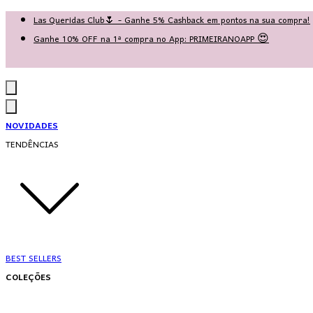
Las Queridas Club🌷 - Ganhe 5% Cashback em pontos na sua compra!
Ganhe 10% OFF na 1ª compra no App: PRIMEIRANOAPP 😍
♡ Coleção Nova: Grace in Motion ♡
NOVIDADES
TENDÊNCIAS
BEST SELLERS
COLEÇÕES