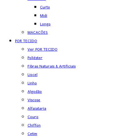
Curto
Midi
Longo
MACACÕES
POR TECIDO
Ver POR TECIDO
Poliéster
Fibras Naturais & Artificiais
Liocel
Linho
Algodão
Viscose
Alfaiataria
Couro
Chiffon
Cetim