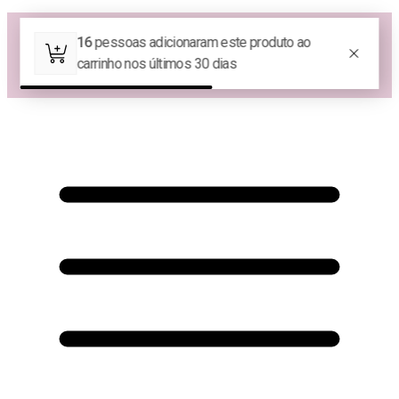
Las Queridas Club🌷 - Ganhe 5% Cashback em pontos na sua compra!
😍 Baixe nosso APP e tenha 10% OFF na sua 1ª compra no APP:
PRIMEIRANOAPP😍
♡ Coleção Nova: Grace in Motion ♡