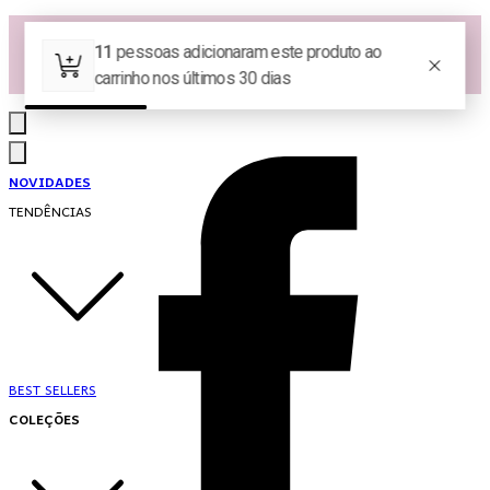
Las Queridas Club🌷 - Ganhe 5% Cashback em pontos na sua compra!
Ganhe 10% OFF na 1ª compra no App: PRIMEIRANOAPP 😍
♡ Coleção Nova: Grace in Motion ♡
NOVIDADES
TENDÊNCIAS
BEST SELLERS
COLEÇÕES