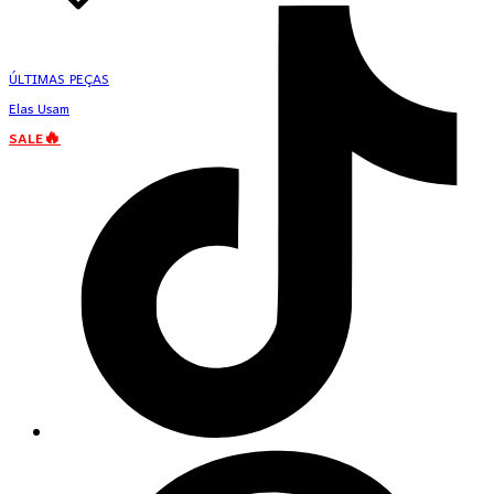
ÚLTIMAS PEÇAS
Elas Usam
SALE🔥