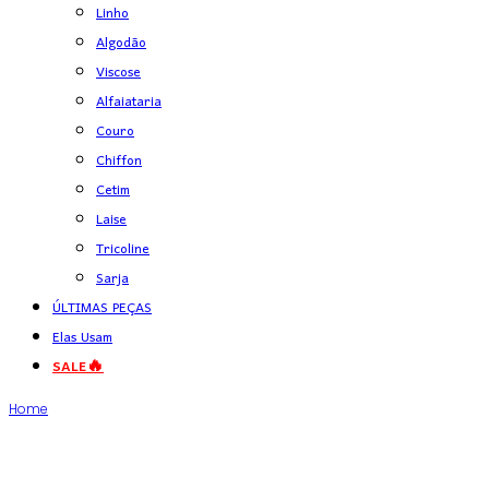
Linho
Algodão
Viscose
Alfaiataria
Couro
Chiffon
Cetim
Laise
Tricoline
Sarja
ÚLTIMAS PEÇAS
Elas Usam
SALE🔥
Home