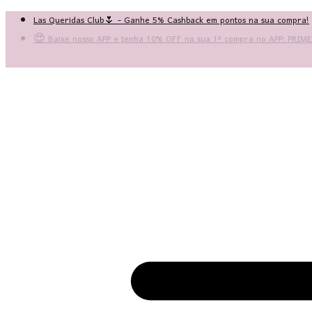
Las Queridas Club🌷 - Ganhe 5% Cashback em pontos na sua compra!
😍 Baixe nosso APP e tenha 10% OFF na sua 1ª compra no APP: PRI
♡ Coleção Nova: Grace in Motion ♡