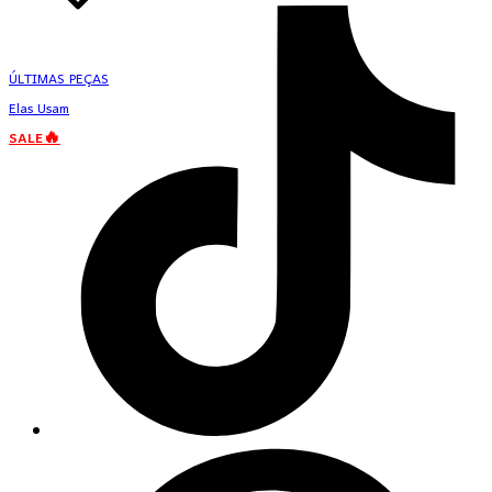
ÚLTIMAS PEÇAS
Elas Usam
SALE🔥