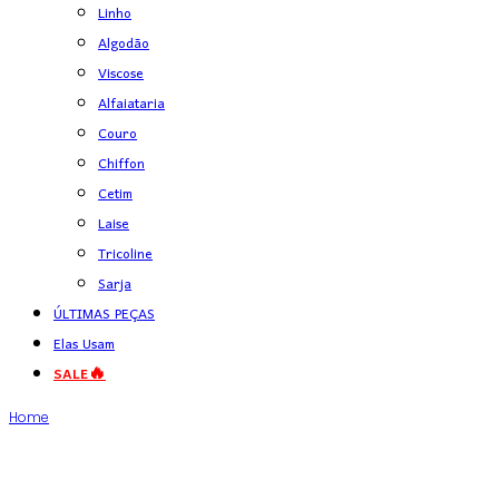
Linho
Algodão
Viscose
Alfaiataria
Couro
Chiffon
Cetim
Laise
Tricoline
Sarja
ÚLTIMAS PEÇAS
Elas Usam
SALE🔥
Home