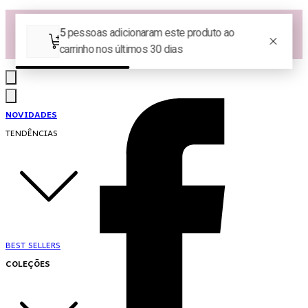
Las Queridas Club🌷 - Ganhe 5% Cashback em pontos na sua compra!
Ganhe 10% OFF na 1ª compra no App: PRIMEIRANOAPP 😍
♡ Coleção Nova: Grace in Motion ♡
NOVIDADES
TENDÊNCIAS
BEST SELLERS
COLEÇÕES