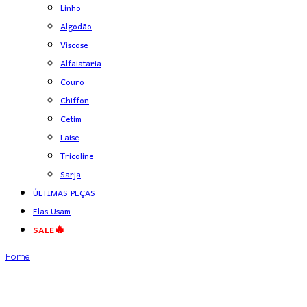
Linho
Algodão
Viscose
Alfaiataria
Couro
Chiffon
Cetim
Laise
Tricoline
Sarja
ÚLTIMAS PEÇAS
Elas Usam
SALE🔥
Home