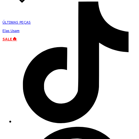
ÚLTIMAS PEÇAS
Elas Usam
SALE🔥