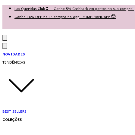
Las Queridas Club🌷 - Ganhe 5% Cashback em pontos na sua compra!
Ganhe 10% OFF na 1ª compra no App: PRIMEIRANOAPP 😍
♡ Coleção Nova: Grace in Motion ♡
NOVIDADES
TENDÊNCIAS
BEST SELLERS
COLEÇÕES