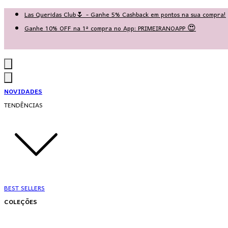
Las Queridas Club🌷 - Ganhe 5% Cashback em pontos na sua compra!
Ganhe 10% OFF na 1ª compra no App: PRIMEIRANOAPP 😍
♡ Coleção Nova: Grace in Motion ♡
NOVIDADES
TENDÊNCIAS
BEST SELLERS
COLEÇÕES