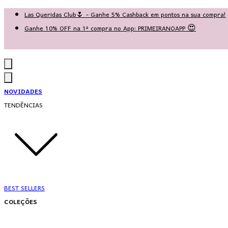
Las Queridas Club🌷 - Ganhe 5% Cashback em pontos na sua compra!
Ganhe 10% OFF na 1ª compra no App: PRIMEIRANOAPP 😍
♡ Coleção Nova: Grace in Motion ♡
NOVIDADES
TENDÊNCIAS
BEST SELLERS
COLEÇÕES