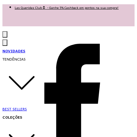
Las Queridas Club🌷 - Ganhe 5% Cashback em pontos na sua compra!
Ganhe 10% OFF na 1ª compra no App: PRIMEIRANOAPP 😍
♡ Coleção Nova: Grace in Motion ♡
NOVIDADES
TENDÊNCIAS
BEST SELLERS
COLEÇÕES