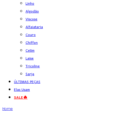
Linho
Algodão
Viscose
Alfaiataria
Couro
Chiffon
Cetim
Laise
Tricoline
Sarja
ÚLTIMAS PEÇAS
Elas Usam
SALE🔥
Home