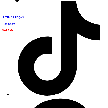
ÚLTIMAS PEÇAS
Elas Usam
SALE🔥