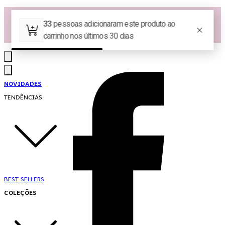
Las Queridas Club🌷 - Ganhe 5% Cashback em pontos na sua compra!
Ganhe 10% OFF na 1ª compra no App: PRIMEIRANOAPP 😍
♡ Coleção Nova: Grace in Motion ♡
NOVIDADES
TENDÊNCIAS
BEST SELLERS
COLEÇÕES