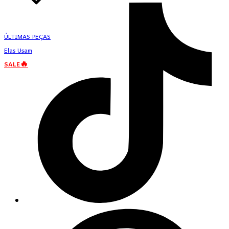
ÚLTIMAS PEÇAS
Elas Usam
SALE🔥