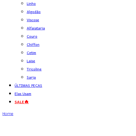
Linho
Algodão
Viscose
Alfaiataria
Couro
Chiffon
Cetim
Laise
Tricoline
Sarja
ÚLTIMAS PEÇAS
Elas Usam
SALE🔥
Home