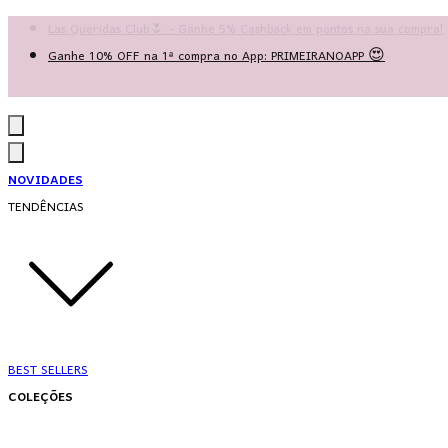
Las Queridas Club🌷 - Ganhe 5% Cashback em pontos na sua compra!
Ganhe 10% OFF na 1ª compra no App: PRIMEIRANOAPP 😍
♡ Coleção Nova: Grace in Motion ♡
NOVIDADES
TENDÊNCIAS
BEST SELLERS
COLEÇÕES