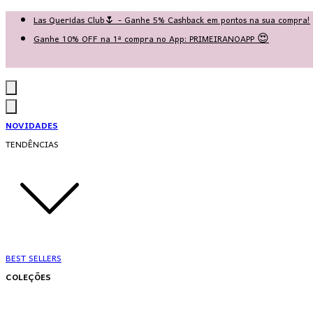
Las Queridas Club🌷 - Ganhe 5% Cashback em pontos na sua compra!
Ganhe 10% OFF na 1ª compra no App: PRIMEIRANOAPP 😍
♡ Coleção Nova: Grace in Motion ♡
NOVIDADES
TENDÊNCIAS
BEST SELLERS
COLEÇÕES