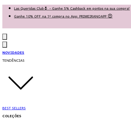
Las Queridas Club🌷 - Ganhe 5% Cashback em pontos na sua compra!
Ganhe 10% OFF na 1ª compra no App: PRIMEIRANOAPP 😍
♡ Coleção Nova: Grace in Motion ♡
NOVIDADES
TENDÊNCIAS
BEST SELLERS
COLEÇÕES